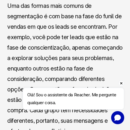
Uma das formas mais comuns de
segmentação é com base na fase do funil de
vendas em que os leads se encontram. Por
exemplo, você pode ter leads que estão na
fase de conscientização, apenas começando
a explorar soluções para seus problemas,
enquanto outros estão na fase de
consideração, comparando diferentes
opções. Os que estão na fase de decisão
Olá! Sou o assistente da Reacher. Me pergunte 
estão prestes a tomar uma decisão de
qualquer coisa.
compra. Cada grupo tem necessidades
Agendar Conversa
diferentes, portanto, suas mensagens e