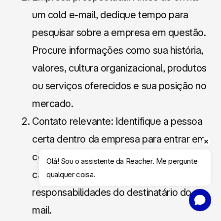
um cold e-mail, dedique tempo para
pesquisar sobre a empresa em questão.
Procure informações como sua história,
valores, cultura organizacional, produtos
ou serviços oferecidos e sua posição no
mercado.
Contato relevante: Identifique a pessoa
certa dentro da empresa para entrar em
contato. Por exemplo, pesquise o nome,
Olá! Sou o assistente da Reacher. Me pergunte 
cargo, histórico profissional e
qualquer coisa.
responsabilidades do destinatário do e-
Agendar Conversa
mail.